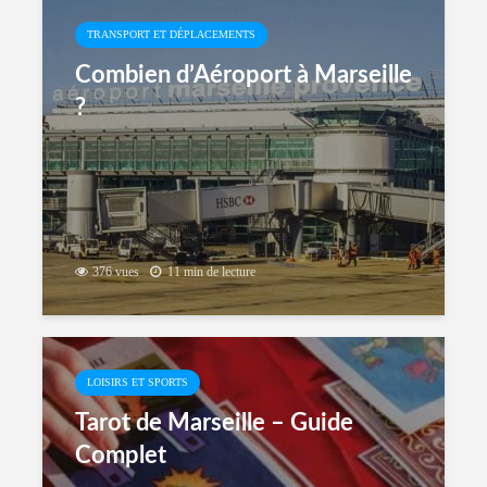
Complet du Parler Local
TRANSPORT ET DÉPLACEMENTS
Combien d’Aéroport à Marseille
?
638 vues
11 min de lecture
376 vues
11 min de lecture
VIE PRATIQUE ET QUOTIDIENNE
Populo Marseille
LOISIRS ET SPORTS
Tarot de Marseille – Guide
Complet