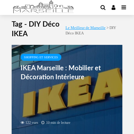
Tag - DIY Déco
Le Meilleur de Marseille
>
DIY
IKEA
Déco IKEA
SHOPPING ET SERVICES
IKEA Marseille : Mobilier et
Décoration Intérieure
122 vues
10 min de lecture